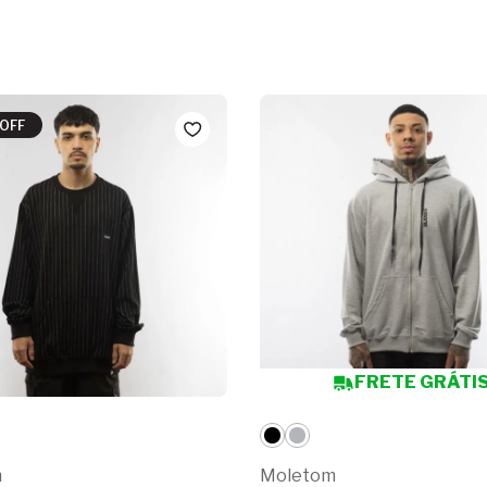
OFF
FRETE GRÁTI
m
Moletom