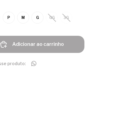
P
M
G
GG
3G
Adicionar ao carrinho
sse produto: