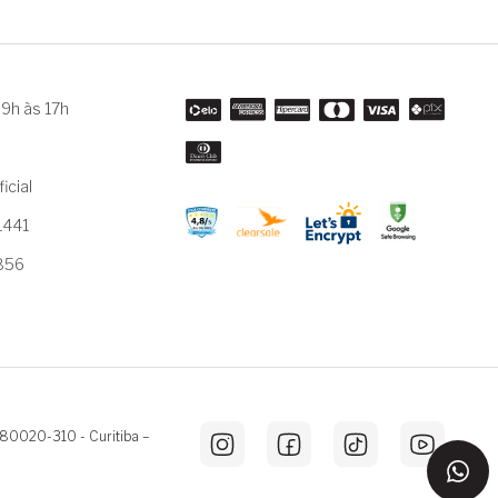
9h às 17h
m
icial
1441
3856
 80020-310 - Curitiba –