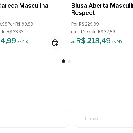
Careca Masculina
Blusa Aberta Mascul
Respect
9,99
Por R$ 99,99
Por R$ 229,99
 de R$ 33,33
em até 7x de R$ 32,86
94,99
R$ 218,49
no PIX
ou
no PIX