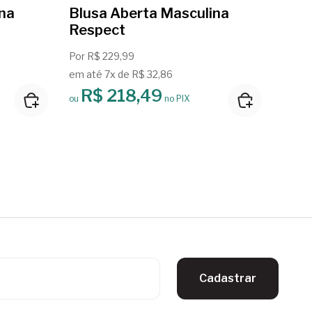
ina
Blusa Aberta Masculina
Blu
Respect
Berl
Por R$ 229,99
Por R
em até 7x de R$ 32,86
em at
R$ 218,49
R
ou
no PIX
ou
Cadastrar