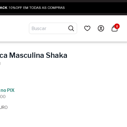
0
eca Masculina Shaka
4
no PIX
,00
URO