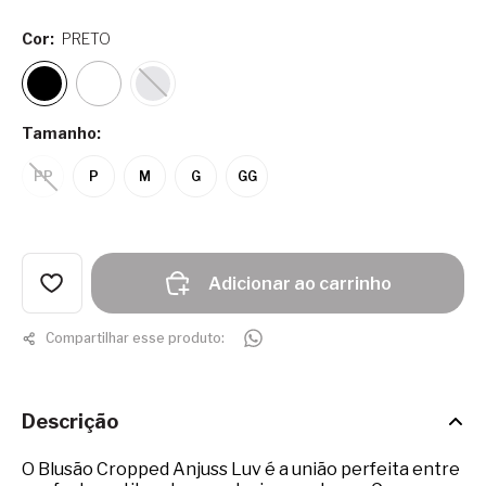
Cor:
PRETO
Tamanho:
PP
P
M
G
GG
Adicionar ao carrinho
Compartilhar esse produto:
Descrição
O Blusão Cropped Anjuss Luv é a união perfeita entre