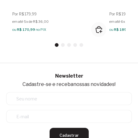
Por R$ 179,99
Por R$ 199,99
em até 5x de R$ 36,00
em até 6x de R$ 
ou
R$ 170,99
no PIX
ou
R$ 189,99
no
Newsletter
Cadastre-se e receba
nossas novidades!
Cadastrar