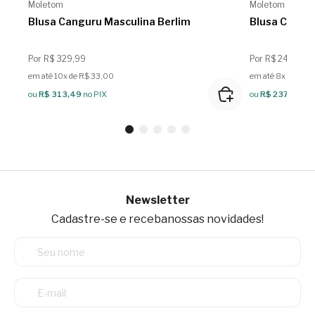
Moletom
Moletom
Blusa Canguru Masculina Berlim
Blusa Cangu
Por R$ 329,99
Por R$ 249,99
em até 10x de R$ 33,00
em até 8x de R$ 3
ou
R$ 313,49
no PIX
ou
R$ 237,49
no
Newsletter
Cadastre-se e receba
nossas novidades!