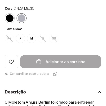
Cor:
CINZA MEDIO
Tamanho:
PP
P
M
G
GG
Adicionar ao carrinho
Compartilhar esse produto:
Descrição
O Moletom Anjuss Berlim foi criado para entregar