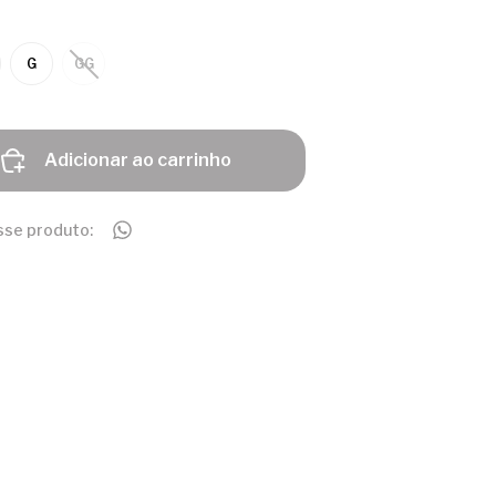
G
GG
Adicionar ao carrinho
sse produto: