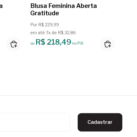
a
Blusa Feminina Aberta
Blus
Gratitude
Gra
Por R$ 229,99
Por R
em até 7x de R$ 32,86
em at
R$ 218,49
R
ou
no PIX
ou
Cadastrar