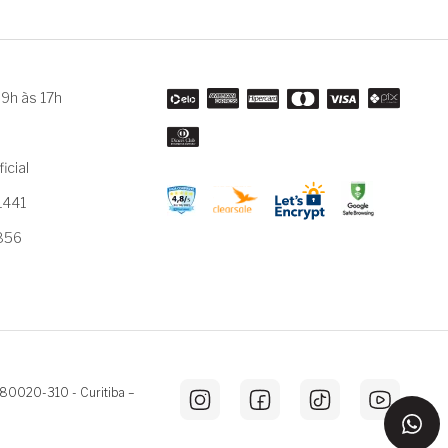
9h às 17h
m
icial
1441
3856
 80020-310 - Curitiba –