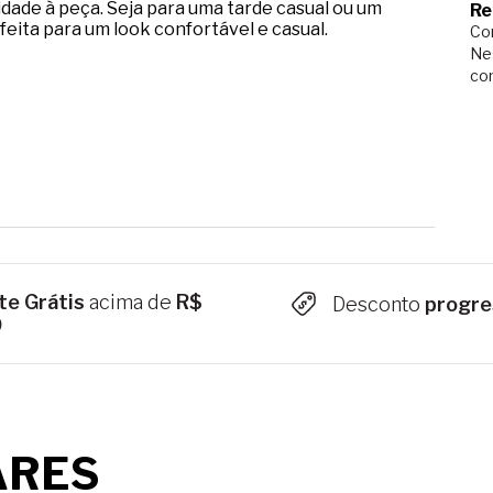
dade à peça. Seja para uma tarde casual ou um
Re
feita para um look confortável e casual.
Com
Ne
co
te Grátis
acima de
R$
Desconto
progre
9
ARES