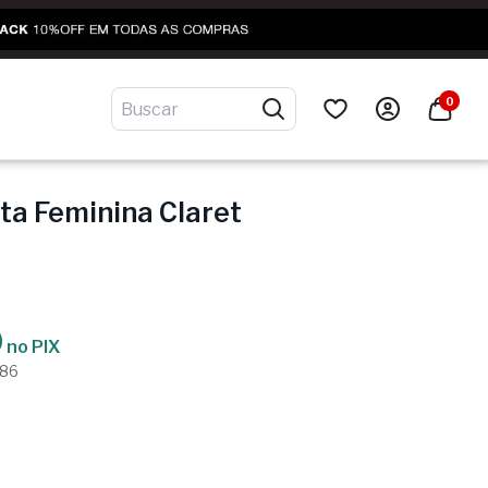
0
ta Feminina Claret
9
no PIX
,86