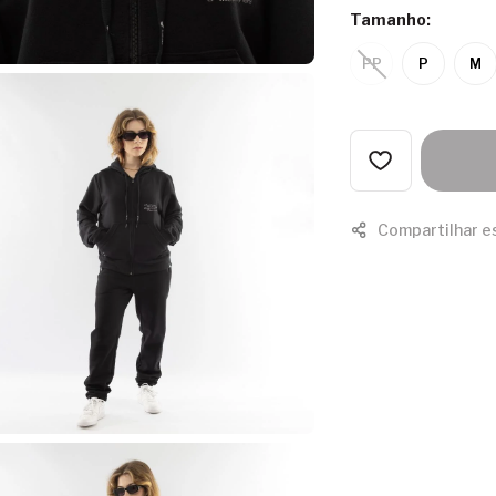
Tamanho:
PP
P
M
Compartilhar e