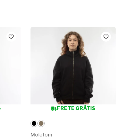
S
FRETE GRÁTIS
Moletom
Mole