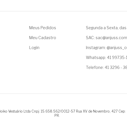
Meus Pedidos
Segunda a Sexta, das 
Meu Cadastro
SAC: sac@anjuss.co
Login
Instagram: @anjuss_of
Whatsapp: 41 99735-
Telefone: 41 3296 - 
.Boiko Vestuário Ltda Cnpj: 15.658.562/0012-57 Rua XV de Novembro, 427 Cep:
PR.