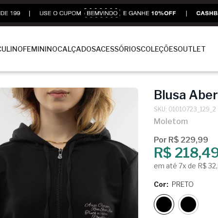
ULINO
FEMININO
CALÇADOS
ACESSÓRIOS
COLEÇÕES
OUTLET
Blusa Aber
SKU: 01010723_129_2
Moletom
Por R$ 229,99
R$ 218,4
em até 7x de R$ 32
Cor:
PRETO