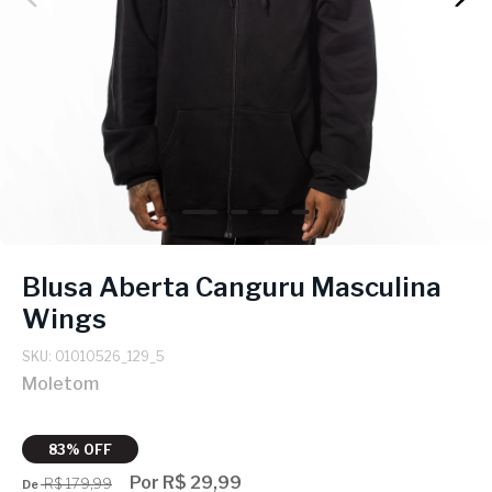
Blusa Aberta Canguru Masculina
Wings
SKU: 01010526_129_5
Moletom
83% OFF
Por R$ 29,99
R$ 179,99
De