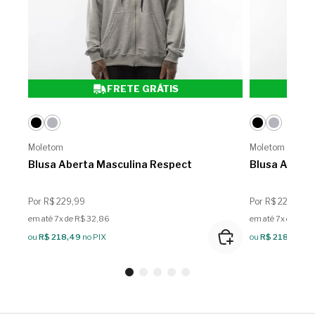
FRETE GRÁTIS
Moletom
Moletom
Blusa Aberta Masculina Respect
Blusa Abert
Por R$ 229,99
Por R$ 229,99
em até 7x de R$ 32,86
em até 7x de R$ 
ou
R$ 218,49
no PIX
ou
R$ 218,49
no