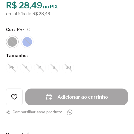
R$ 28,49
no PIX
em até 1x de R$ 28,49
Cor:
PRETO
Tamanho:
PP
P
M
G
GG
Adicionar ao carrinho
Compartilhar esse produto: