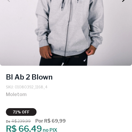
Bl Ab 2 Blown
SKU: 01080392_1168_4
Moletom
71% OFF
Por R$ 69,99
R$ 239,99
De
R$ 66,49
no PIX