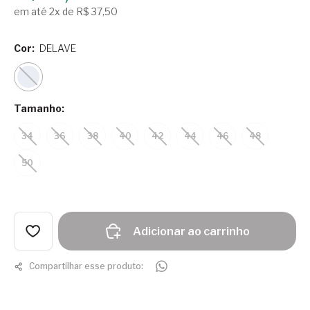
em até 2x de R$ 37,50
Cor:
DELAVE
Tamanho:
34
36
38
40
42
44
46
48
50
Adicionar ao carrinho
Compartilhar esse produto: