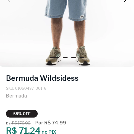
Bermuda Wildsidess
SKU: 01050497_301_6
Bermuda
58% OFF
Por R$ 74,99
R$ 179,99
De
R$ 71,24
no PIX