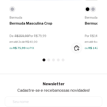
Bermuda
Bermuda
Bermuda Masculina Crop
Bermuda Mas
De
R$ 159,99
Por R$ 79,99
Por R$ 149,99
em até 2x de R$ 40,00
em até 4x de R$ 
ou
R$ 75,99
no PIX
ou
R$ 142,49
no
Newsletter
Cadastre-se e receba
nossas novidades!