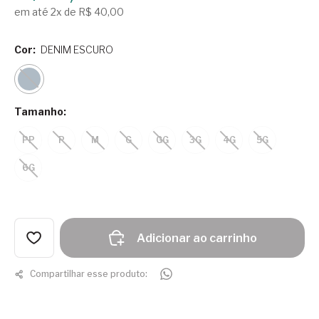
em até 2x de R$ 40,00
Cor:
DENIM ESCURO
Tamanho:
PP
P
M
G
GG
3G
4G
5G
6G
Adicionar ao carrinho
Compartilhar esse produto: