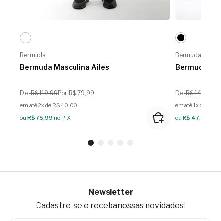
Bermuda
Bermuda
Bermuda Masculina Ailes
Bermuda Masc
De
R$ 119,99
Por R$ 79,99
De
R$ 149,99
Po
em até 2x de R$ 40,00
em até 1x de R$ 4
ou
R$ 75,99
no PIX
ou
R$ 47,49
no 
Newsletter
Cadastre-se e receba
nossas novidades!