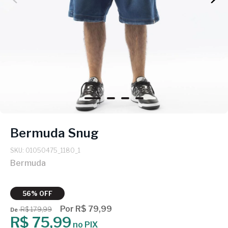
Bermuda Snug
SKU: 01050475_1180_1
Bermuda
56% OFF
Por R$ 79,99
R$ 179,99
De
R$ 75,99
no PIX