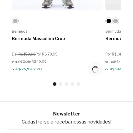
Bermuda
Bermuda
Bermuda Masculina Crop
Bermuda Mas
De
R$ 159,99
Por R$ 79,99
Por R$ 149,99
em até 2x de R$ 40,00
em até 4x de R$ 
ou
R$ 75,99
no PIX
ou
R$ 142,49
no
Newsletter
Cadastre-se e receba
nossas novidades!