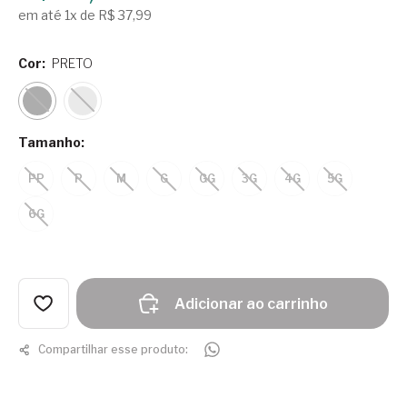
em até 1x de R$ 37,99
Cor:
PRETO
Tamanho:
PP
P
M
G
GG
3G
4G
5G
6G
Adicionar ao carrinho
Compartilhar esse produto: