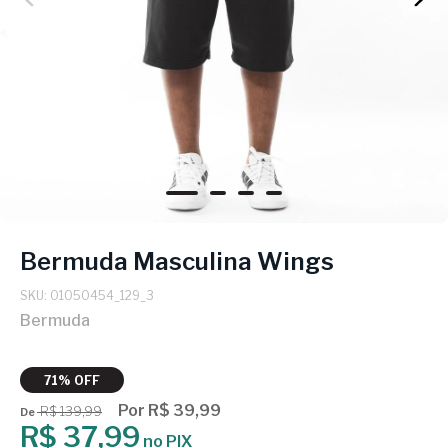
Bermuda Masculina Wings
SKU: 01050454_129_3
Bermuda
71% OFF
Por R$ 39,99
R$ 139,99
De
R$ 37,99
no PIX