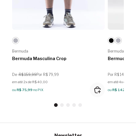
Bermuda
Bermuda
Bermuda Masculina Crop
Bermuda Mas
De
R$ 159,99
Por R$ 79,99
Por R$ 149,99
em até 2x de R$ 40,00
em até 4x de R$ 
ou
R$ 75,99
no PIX
ou
R$ 142,49
no
Newsletter