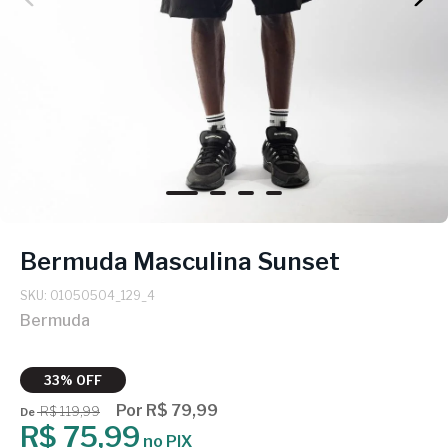
Bermuda Masculina Sunset
SKU: 01050504_129_4
Bermuda
33% OFF
Por R$ 79,99
R$ 119,99
De
R$ 75,99
no PIX