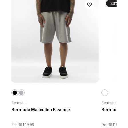
33% OFF
Bermuda
Bermuda
Bermuda Masculina Essence
Bermuda Mas
Por R$ 149,99
De
R$ 119,99
Po