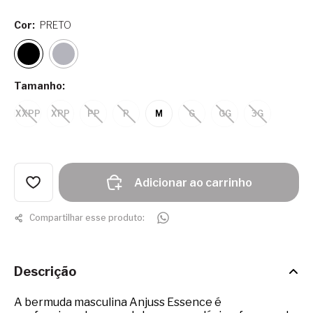
Cor:
PRETO
Tamanho:
XXPP
XPP
PP
P
M
G
GG
3G
Adicionar ao carrinho
Compartilhar esse produto:
Descrição
A bermuda masculina Anjuss Essence é