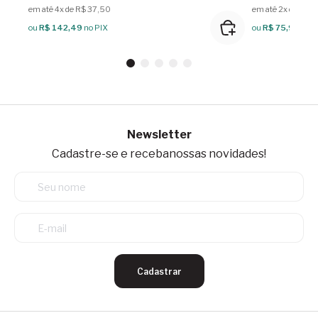
em até 4x de R$ 37,50
em até 2x de R$ 
ou
R$ 142,49
no PIX
ou
R$ 75,99
no P
Newsletter
Cadastre-se e receba
nossas novidades!
Cadastrar