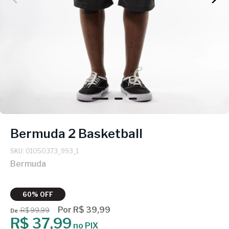
Bermuda 2 Basketball
SKU: 01050373_993_1
Bermuda
60% OFF
Por R$ 39,99
R$ 99,99
De
R$ 37,99
no PIX