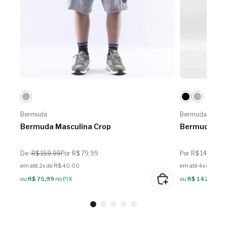
Bermuda
Bermuda
Bermuda Masculina Crop
Bermuda Mas
De
R$ 159,99
Por R$ 79,99
Por R$ 149,99
em até 2x de R$ 40,00
em até 4x de R$ 
ou
R$ 75,99
no PIX
ou
R$ 142,49
no