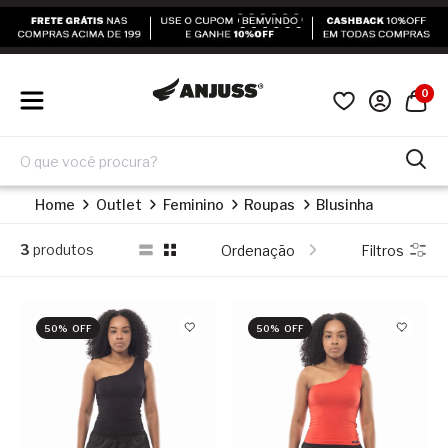
0
Home
Outlet
Feminino
Roupas
Blusinha
3
produtos
Ordenação
Filtros
50% OFF
50% OFF