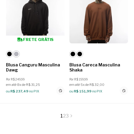
FRETE GRÁTIS
Blusa Canguru Masculina
Blusa Careca Masculina
Dawg
Shaka
Por R$ 249,99
Por R$ 159,99
em até 8x de R$ 31,25
em até 5x de R$ 32,00
ou
R$ 237,49
no PIX
ou
R$ 151,99
no PIX
1
2
3