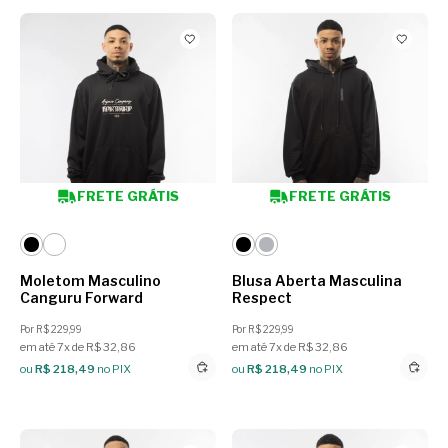
FRETE GRÁTIS
FRETE GRÁTIS
Moletom Masculino
Blusa Aberta Masculina
Canguru Forward
Respect
Por R$ 229,99
Por R$ 229,99
em até 7x de R$ 32,86
em até 7x de R$ 32,86
ou
R$ 218,49
no PIX
ou
R$ 218,49
no PIX