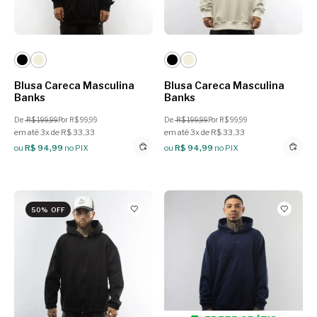
Blusa Careca Masculina
Blusa Careca Masculina
Banks
Banks
De
R$ 199,99
Por R$ 99,99
De
R$ 199,99
Por R$ 99,99
em até 3x de R$ 33,33
em até 3x de R$ 33,33
ou
R$ 94,99
no PIX
ou
R$ 94,99
no PIX
50% OFF