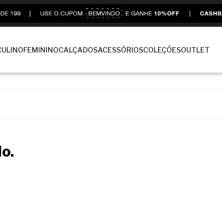
ULINO
FEMININO
CALÇADOS
ACESSÓRIOS
COLEÇÕES
OUTLET
o.