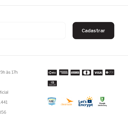
Cadastrar
9h às 17h
m
icial
1441
3856