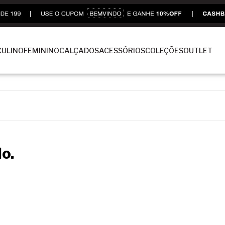
ULINO
FEMININO
CALÇADOS
ACESSÓRIOS
COLEÇÕES
OUTLET
o.