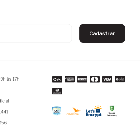
Cadastrar
9h às 17h
m
icial
1441
3856