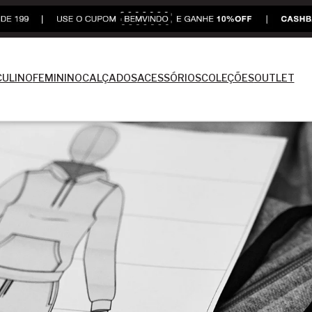
ULINO
FEMININO
CALÇADOS
ACESSÓRIOS
COLEÇÕES
OUTLET