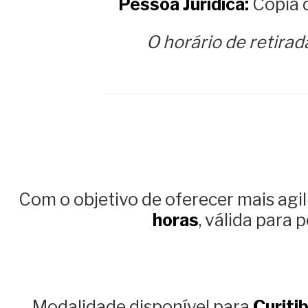
Pessoa Jurídica:
Cópia d
O horário de retira
Com o objetivo de oferecer mais agi
horas
, válida para 
Modalidade disponível para
Curiti