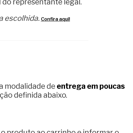
 do representante legal.
a escolhida.
Confira aqui!
s a modalidade de
entrega em poucas
ação definida abaixo.
 o produto ao carrinho e informar o