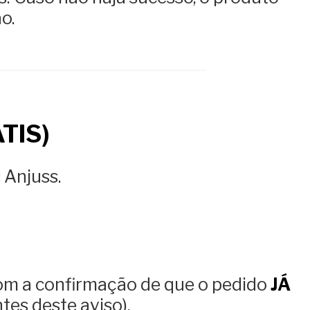
o.
TIS)
 Anjuss.
om a confirmação de que o pedido
JÁ
ntes deste aviso).