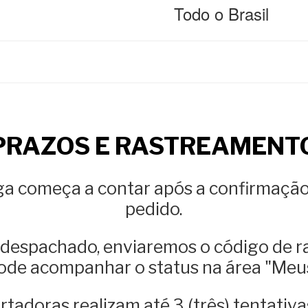
Todo o Brasil
PRAZOS E RASTREAMENT
ga começa a contar após a confirmaçã
pedido.
 despachado, enviaremos o código de r
de acompanhar o status na área "Meus
tadoras realizam até 3 (três) tentativa