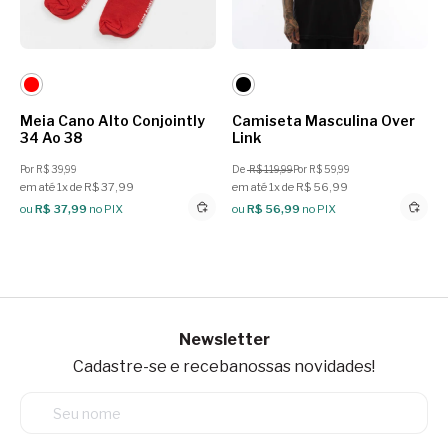
Meia Cano Alto Conjointly
Camiseta Masculina Over
34 Ao 38
Link
Por R$ 39,99
De
R$ 119,99
Por R$ 59,99
em até 1x de R$ 37,99
em até 1x de R$ 56,99
ou
R$ 37,99
no PIX
ou
R$ 56,99
no PIX
Newsletter
Cadastre-se e receba
nossas novidades!