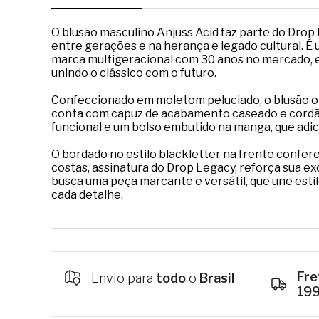
O blusão masculino Anjuss Acid faz parte do Drop
entre gerações e na herança e legado cultural. É
marca multigeracional com 30 anos no mercado, e
unindo o clássico com o futuro.
Confeccionado em moletom peluciado, o blusão of
conta com capuz de acabamento caseado e cordão 
funcional e um bolso embutido na manga, que adici
O bordado no estilo blackletter na frente confer
costas, assinatura do Drop Legacy, reforça sua ex
busca uma peça marcante e versátil, que une estil
cada detalhe.
Fre
Envio para
todo
o
Brasil
19