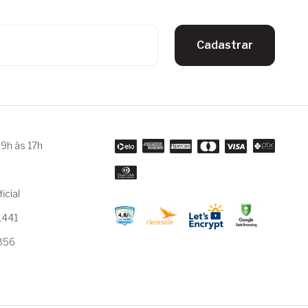
Cadastrar
9h às 17h
m
icial
1441
3856