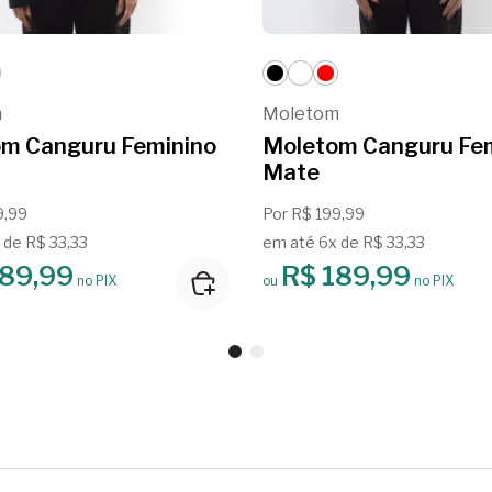
m
Moletom
m Canguru Feminino
Moletom Canguru Fe
Mate
9,99
Por R$ 199,99
 de R$ 33,33
em até 6x de R$ 33,33
189,99
R$ 189,99
no PIX
ou
no PIX