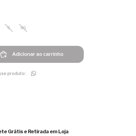
G
GG
Adicionar ao carrinho
sse produto:
ete Grátis e Retirada em Loja