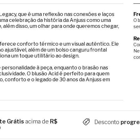
 Legacy, que é uma reflexão nas conexões e laços
Fr
 uma celebração da história da Anjuss como uma
O b
, além disso, um olhar para onde queremos chegar,
ser
Re
erece conforto térmico e um visual autêntico. Ele
Com
ajustável, além de um bolso canguru frontal
Ne
ona um toque utilitário ao design.
co
e personalidade à peça, enquanto o brasão nas
clusividade. O blusão Acid é perfeito para quem
o, conforto e o legado de 30 anos da Anjuss em
te Grátis
acima de
R$
Desconto
progre
9