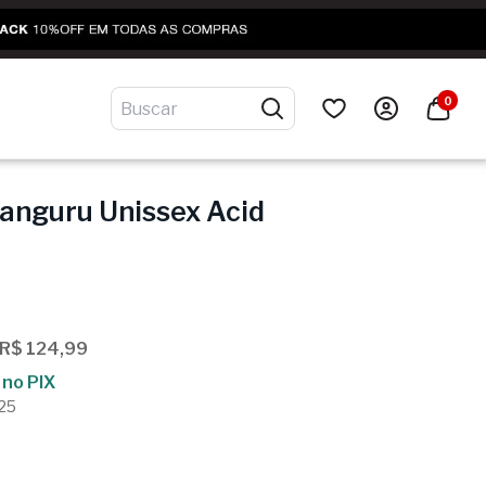
0
anguru Unissex Acid
3
 R$ 124,99
no PIX
,25