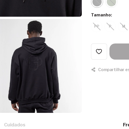
Tamanho:
PP
P
M
Compartilhar e
Cuidados
Fr