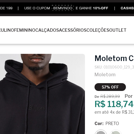
ULINO
FEMININO
CALÇADOS
ACESSÓRIOS
COLEÇÕES
OUTLET
Moletom C
SKU: 01010600_129_
Moletom
57% OFF
Por
R$ 289,99
De
R$ 118,74
em até 4x de R$ 31
Cor:
PRETO