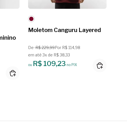
Moletom Canguru Layered
Mole
minino
Mol
Unli
De
R$ 229,99
Por R$ 114,98
em até 3x de R$ 38,33
Por R
R$ 109,23
em at
ou
no PIX
R
ou